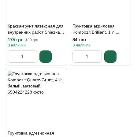
Краска-грунт латексная для
Грунтовка акриловая
внутренних работ Sniezka
Kompozit Brilliant, 1 л,
Grunt, 1,4 кг, белый,
бесцветный, матовый
175 грн
84 грн
180 грн
матовый
В наличии
В наличии
Грунтовка адгезионная