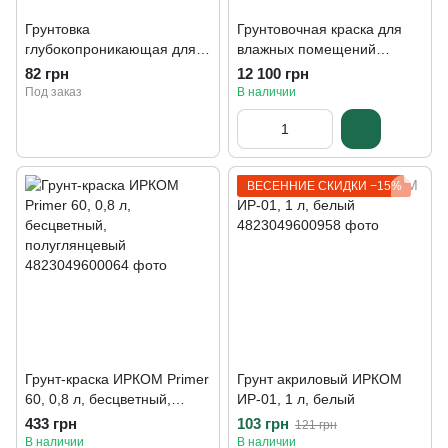
Грунтовка
Грунтовочная краска для
глубокопроникающая для
влажных помещений
внутренних и наружных
Sadolin Professional
82 грн
12 100 грн
работ MGF Grunt M11, 1 л,
Perform+, 10 л
Под заказ
В наличии
прозрачный
ВЕСЕННИЕ СКИДКИ −15%
Грунт-краска ИРКОМ Primer
Грунт акриловый ИРКОМ
60, 0,8 л, бесцветный,
ИР-01, 1 л, белый
полуглянцевый
433 грн
103 грн
121 грн
В наличии
В наличии