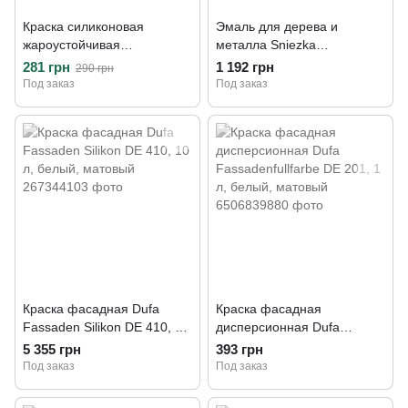
Краска силиконовая
Эмаль для дерева и
жароустойчивая
металла Sniezka
серебрянка Sniezka
SUPERMAL® EMALIA
281 грн
1 192 грн
290 грн
SREBRZANKA, 0,2 л,
OLEJNO FTALOWA, 2,5 л,
Под заказ
Под заказ
серебряный
F100 белый, матовый
Краска фасадная Dufa
Краска фасадная
Fassaden Silikon DE 410, 10
дисперсионная Dufa
л, белый, матовый
Fassadenfullfarbe DE 201, 1
5 355 грн
393 грн
л, белый, матовый
Под заказ
Под заказ