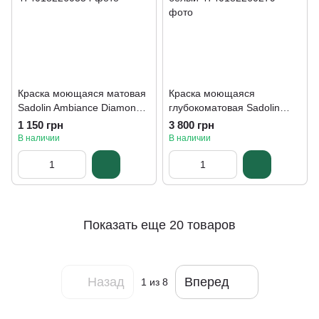
Краска моющаяся матовая
Краска моющаяся
Sadolin Ambiance Diamond,
глубокоматовая Sadolin
0,5 л, белый
Ambiance Royal, 2,5 л,
1 150 грн
3 800 грн
белый
В наличии
В наличии
Показать еще 20 товаров
Назад
Вперед
1
из 8