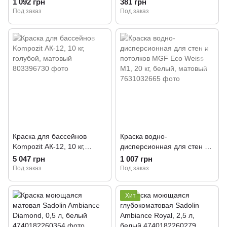
1 092 грн
381 грн
Transparent, 2,5 л,
Под заказ
Под заказ
прозрачный, матовый
Краска для бассейнов
Краска водно-
Kompozit АК-12, 10 кг,
дисперсионная для стен и
голубой, матовый
потолков MGF Eco Weiss
5 047 грн
1 007 грн
M1, 20 кг, белый, матовый
Под заказ
Под заказ
Хит