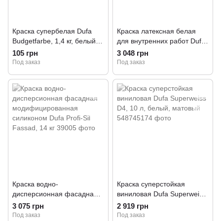
Краска супербелая Dufa
Краска латексная белая
Budgetfarbe, 1,4 кг, белый,
для внутренних работ Dufa
матовый
Premium Latex DE200, 10 л,
105 грн
3 048 грн
белый, матовый
Под заказ
Под заказ
Краска водно-
Краска суперстойкая
дисперсионная фасадная
виниловая Dufa Superweiss
модифицированная
D4, 10 л, белый, матовый
3 075 грн
2 919 грн
силиконом Dufa Profi-Sil
Под заказ
Под заказ