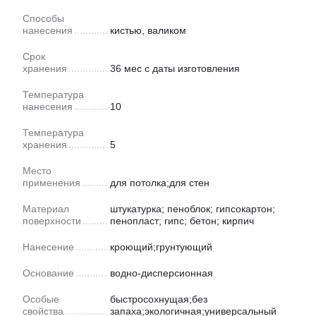
Способы
нанесения
кистью, валиком
Срок
хранения
36 мес с даты изготовления
Температура
нанесения
10
Температура
хранения
5
Место
применения
для потолка;для стен
Материал
штукатурка; пеноблок; гипсокартон;
поверхности
пенопласт; гипс; бетон; кирпич
Нанесение
кроющий;грунтующий
Основание
водно-дисперсионная
Особые
быстросохнущая;без
свойства
запаха;экологичная;универсальный