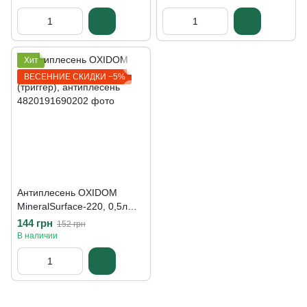
Хит
ВЕСЕННИЕ СКИДКИ −5%
Антиплесень OXIDOM
MineralSurface-220, 0,5л
(триггер), антиплесень
144 грн
152 грн
В наличии