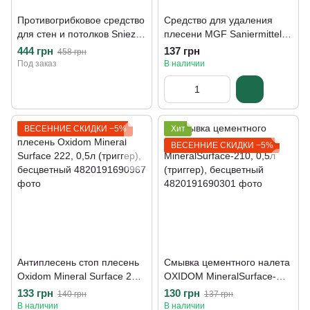
Противогрибковое средство
Средство для удаления
для стен и потолков Sniezka
плесени MGF Saniermittel,
PUMA, 5 л
0,5 л
444 грн
137 грн
458 грн
Под заказ
В наличии
ВЕСЕННИЕ СКИДКИ −5%
Хит
ВЕСЕННИЕ СКИДКИ −5%
Антиплесень стоп плесень
Смывка цементного налета
Oxidom Mineral Surface 222,
OXIDOM MineralSurface-
0,5л (триггер), бесцветный
210, 0,5л (триггер),
133 грн
130 грн
140 грн
137 грн
бесцветный
В наличии
В наличии