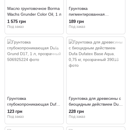
Масло грунтовочное Borma
Грунтовка
Wachs Grunder Color Oil, 1 л
пигментированная
адгезионная Dufa Beton-
1 575 грн
189 грн
Kontakt, 1,4 кг, розовый
Под заказ
Под заказ
Грунтовка
Грунтовка для древесины с
глубокопроникающая Dufa
биоцидным действием Dufa
Grund D17, 1 л, прозрачный
Dufatex Base Aqua, 0,75 кг,
123 грн
228 грн
прозрачный
Под заказ
Под заказ