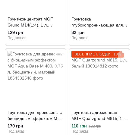
Грунт-концентрат MGF
Грунтовка
Grund M14(1:4), 1 л,
глубокопроникающая для
прозрачный
внутренних и наружных
129 грн
82 грн
работ MGF Grunt M11, 1 л,
Под заказ
Под заказ
прозрачный
ВЕСЕННИЕ СКИДКИ −10%
Грунтовка для древесины с
Грунтовка адгезионная
биоцидным эффектом MGF
MGF Quarzgrund M815, 1 л,
Aqua Ваse M 400, 0,75 л,
белый
170 грн
110 грн
122 грн
бесцветный, матовый
Под заказ
Под заказ