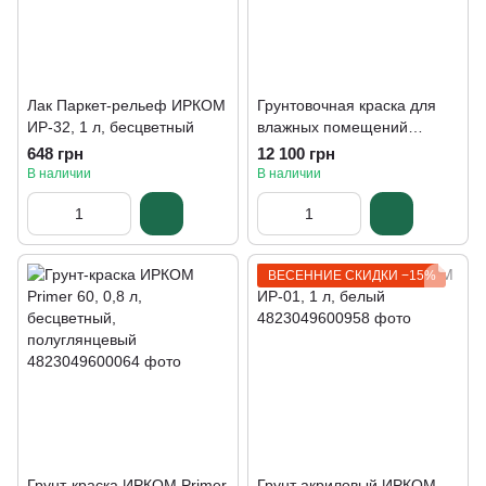
Лак Паркет-рельеф ИРКОМ
Грунтовочная краска для
ИР-32, 1 л, бесцветный
влажных помещений
Sadolin Professional
648 грн
12 100 грн
Perform+, 10 л
В наличии
В наличии
ВЕСЕННИЕ СКИДКИ −15%
Грунт-краска ИРКОМ Primer
Грунт акриловый ИРКОМ