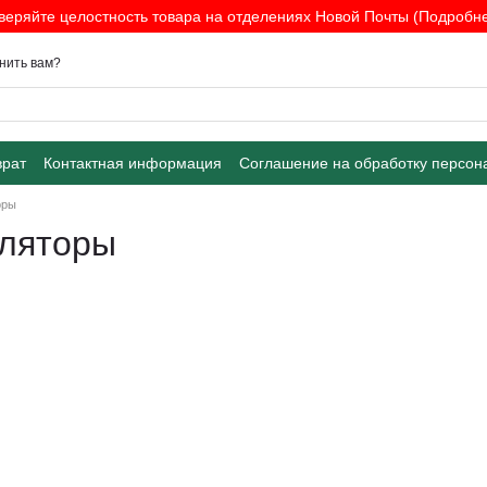
веряйте целостность товара на отделениях Новой Почты (Подробнее
нить вам?
врат
Контактная информация
Соглашение на обработку персон
оры
оляторы