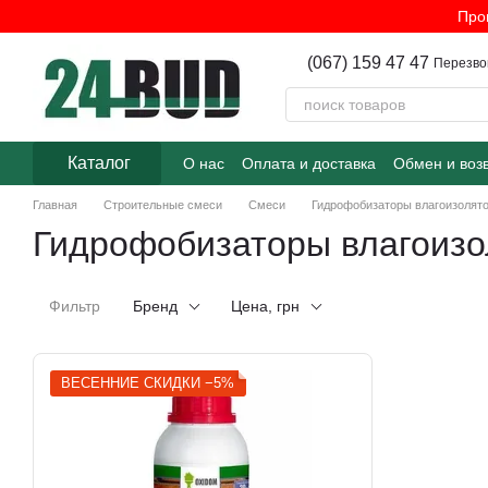
Перейти к основному контенту
Про
(067) 159 47 47
Перезво
Каталог
О нас
Оплата и доставка
Обмен и воз
Главная
Строительные смеси
Смеси
Гидрофобизаторы влагоизолят
Гидрофобизаторы влагоиз
Фильтр
Бренд
Цена, грн
ВЕСЕННИЕ СКИДКИ −5%