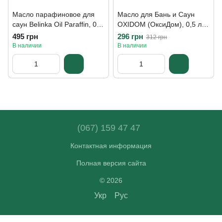
Масло парафиновое для
Масло для Бань и Саун
саун Belinka Oil Paraffin, 0,5
OXIDOM (ОксиДом), 0,5 л,
л, бесцветный,
бесцветный, матовый
495 грн
296 грн
312 грн
полуглянцевый
В наличии
В наличии
(067) 159 47 47
Контактная информация
Полная версия сайта
© 2026
Укр
Рус