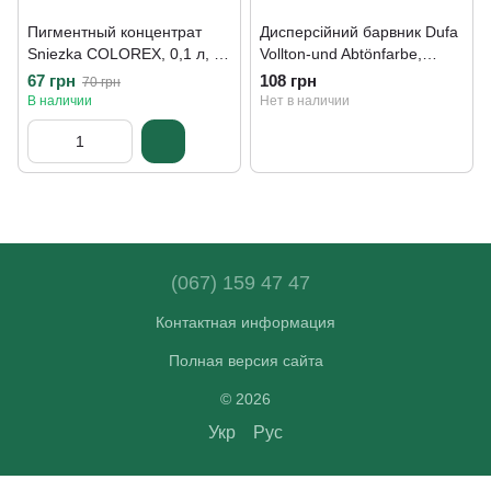
Пигментный концентрат
Дисперсійний барвник Dufa
Sniezka COLOREX, 0,1 л, 12
Vollton-und Abtönfarbe,
солнечный
D230, 0,25 л, 101 желтый
67 грн
108 грн
70 грн
В наличии
Нет в наличии
(067) 159 47 47
Контактная информация
Полная версия сайта
© 2026
Укр
Рус