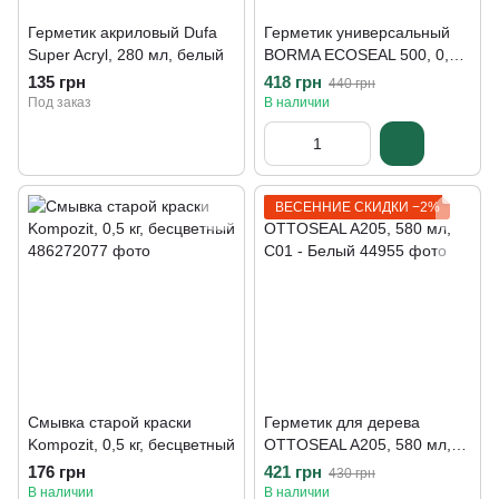
Герметик акриловый Dufa
Герметик универсальный
Super Acryl, 280 мл, белый
BORMA ECOSEAL 500, 0,6
л, бук
135 грн
418 грн
440 грн
Под заказ
В наличии
ВЕСЕННИЕ СКИДКИ −2%
Смывка старой краски
Герметик для дерева
Kompozit, 0,5 кг, бесцветный
OTTOSEAL A205, 580 мл,
С01 - Белый
176 грн
421 грн
430 грн
В наличии
В наличии