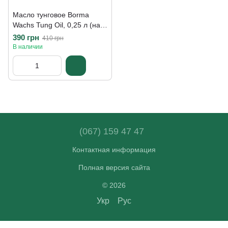
Масло тунговое Borma
Wachs Tung Oil, 0,25 л (на
розлив), бесцветный
390 грн
410 грн
В наличии
(067) 159 47 47
Контактная информация
Полная версия сайта
© 2026
Укр
Рус