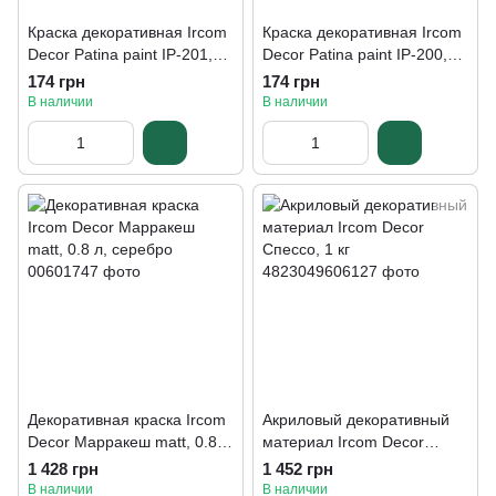
Краска декоративная Ircom
Краска декоративная Ircom
Decor Patina paint IP-201,
Decor Patina paint IP-200,
0,1 л, малахит
0,1 л, азурит
174 грн
174 грн
В наличии
В наличии
Декоративная краска Ircom
Акриловый декоративный
Decor Марракеш matt, 0.8
материал Ircom Decor
л, серебро
Спессо, 1 кг
1 428 грн
1 452 грн
В наличии
В наличии