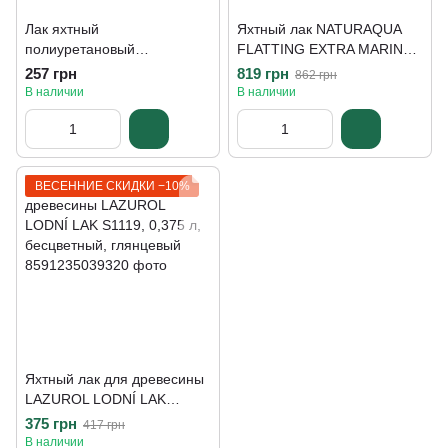
Лак яхтный
Яхтный лак NATURAQUA
полиуретановый
FLATTING EXTRA MARINE,
устойчивый к воде и
750 мл, белый
257 грн
819 грн
862 грн
перепадам температур
В наличии
В наличии
Kompozit Yacht, 0,7 л,
бесцветный, глянцевый
ВЕСЕННИЕ СКИДКИ −10%
Яхтный лак для древесины
LAZUROL LODNÍ LAK
S1119, 0,375 л, бесцветный,
375 грн
417 грн
глянцевый
В наличии