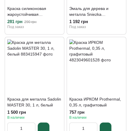
Краска силиконовая
Эмаль для дерева и
жароустойчивая
металла Sniezka
серебрянка Sniezka
SUPERMAL® EMALIA
281 грн
1 192 грн
290 грн
SREBRZANKA, 0,2 л,
OLEJNO FTALOWA, 2,5 л,
Под заказ
Под заказ
серебряный
F100 белый, матовый
Краска для металла Sadolin
Краска ИРКОМ Prothermal,
MASTER 30, 1 л, белый
0,35 л, графитовый
1 500 грн
757 грн
В наличии
В наличии