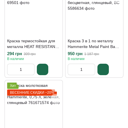
Краска термостойкая для
Краска 3 в 1 по металлу
металла HEAT RESISTANT
Hammerite Metal Paint Base
ENAMEL 3IN1, 125 мл, black
Smooth защитная, 0.65 л,
294 грн
950 грн
309 грн
1 187 грн
бесцветная, глянцевый, BC
В наличии
В наличии
Хит
ВЕСЕННИЕ СКИДКИ −20%