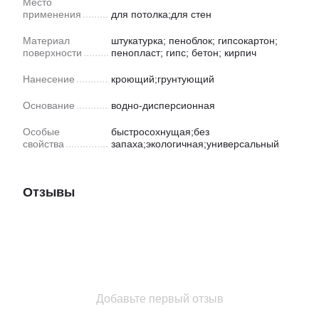
Место
применения
для потолка;для стен
Материал
штукатурка; пеноблок; гипсокартон;
поверхности
пенопласт; гипс; бетон; кирпич
Нанесение
кроющий;грунтующий
Основание
водно-дисперсионная
Особые
быстросохнущая;без
свойства
запаха;экологичная;универсальный
Отзывы
Добавьте первый отзыв