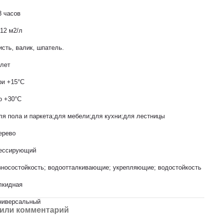
8 часов
-12 м2/л
исть, валик, шпатель.
 лет
ри +15°С
о +30°С
ля пола и паркета;для мебели;для кухни;для лестницы
ерево
ессирующий
зносостойкость; водоотталкивающие; укрепляющие; водостойкость
лкидная
ниверсальный
или комментарий