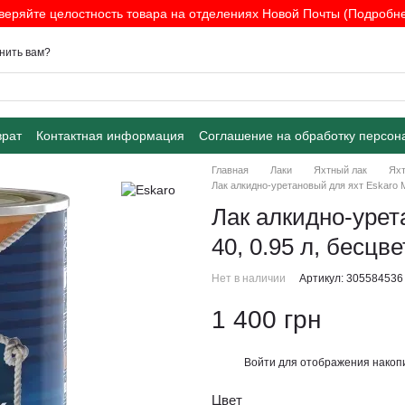
веряйте целостность товара на отделениях Новой Почты (Подробнее
нить вам?
врат
Контактная информация
Соглашение на обработку персон
Главная
Лаки
Яхтный лак
Яхт
Лак алкидно-уретановый для яхт Eskaro M
Лак алкидно-урет
40, 0.95 л, бесц
Нет в наличии
Артикул: 305584536
1 400 грн
Войти
для отображения накопи
%
Цвет