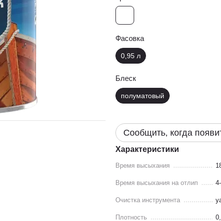
Фасовка
0,95 л
Блеск
полуматовый
Сообщить, когда появи
Характеристики
Время высыхания
1
Время высыхания на отлип
4
Очистка инструмента
у
Плотность
0,