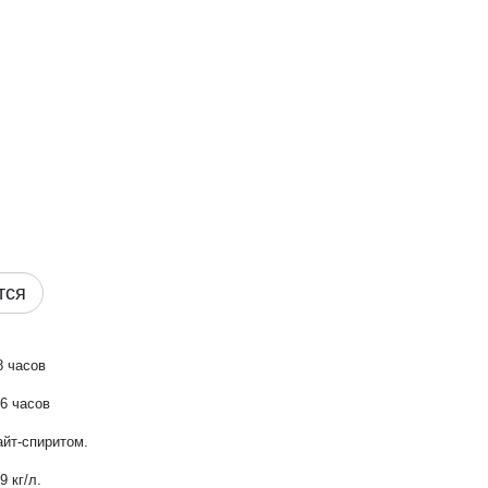
тся
8 часов
-6 часов
айт-спиритом.
9 кг/л.