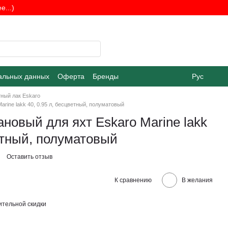
...)
альных данных
Оферта
Бренды
Рус
ный лак Eskaro
arine lakk 40, 0.95 л, бесцветный, полуматовый
ановый для яхт Eskaro Marine lakk
ветный, полуматовый
Оставить отзыв
К сравнению
В желания
тельной скидки