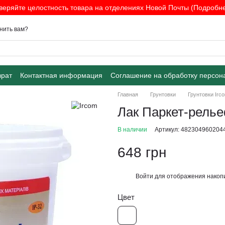
веряйте целостность товара на отделениях Новой Почты (Подробнее
нить вам?
врат
Контактная информация
Соглашение на обработку персон
Главная
Грунтовки
Грунтовки Irc
Лак Паркет-рель
В наличии
Артикул: 482304960204
648 грн
Войти
для отображения накопи
%
Цвет