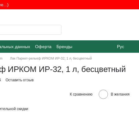
...)
альных данных
Оферта
Бренды
Рус
om
Лак Паркет-рельеф ИРКОМ ИР-32, 1 л, бесцветный
еф ИРКОМ ИР-32, 1 л, бесцветный
4
Оставить отзыв
К сравнению
В желания
тельной скидки