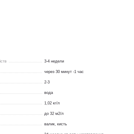
йств
3-4 недели
через 30 минут -1 час
2-3
вода
1,02 кг/л
до 32 м2/л
валик, кисть