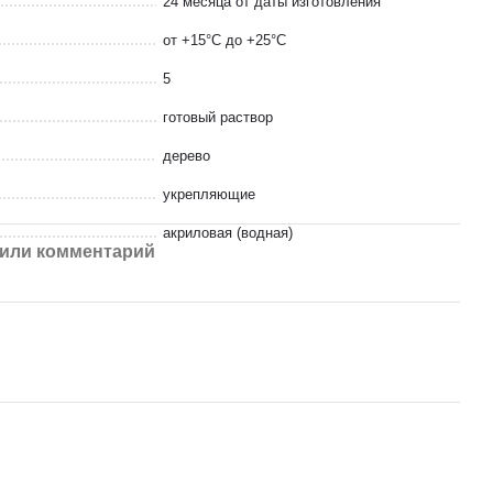
24 месяца от даты изготовления
от +15°С до +25°С
5
готовый раствор
дерево
укрепляющие
акриловая (водная)
или комментарий