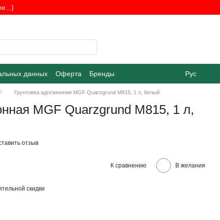
...)
альных данных
Оферта
Бренды
Рус
F
Грунтовка адгезионная MGF Quarzgrund M815, 1 л, белый
онная MGF Quarzgrund M815, 1 л,
ставить отзыв
К сравнению
В желания
тельной скидки