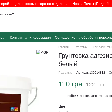
веряйте целостность товара на отделениях Новой Почты (Подробнее
нить вам?
врат
Контактная информация
Соглашение на обработку персон
Главная
Грунтовки
Грунтовки MG
Грунтовка адгези
белый
Под заказ
Артикул: 130914812
О
110 грн
122 грн
Войти
для отображения накопи
%
Цвет