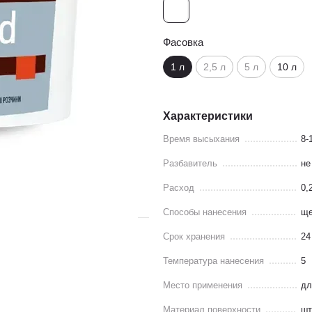
Фасовка
1 л
2,5 л
5 л
10 л
Характеристики
Время высыхания
8-
Разбавитель
не
Расход
0,
Способы нанесения
ще
Срок хранения
24
Температура нанесения
5
Место применения
дл
Материал поверхности
шт