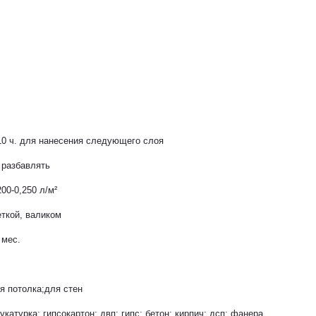
10 ч. для нанесения следующего слоя
 разбавлять
200-0,250 л/м²
ткой, валиком
 мес.
я потолка;для стен
укатурка; гипсокартон; двп; гипс; бетон; кирпич; дсп; фанера