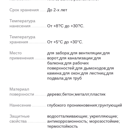
Срок хранения
До 2-х лет
Температура
нанесения
От +8?C до +30?C.
Температура
хранения
От +5°С до +30°С.
Место
для забора;для вентиляции;для
применения
ворот;для канализации;для
балкона;для рабочих
поверхностей;для дымоходов;для
камина;для окон;для лестниц;для
подвала;для труб
Материал
поверхности
дерево;бетон;металл;пластик
Нанесение
глубокого проникновения;грунтующий
Защитные
водоотталкивающие; укрепляющие;
свойства
антикоррозионность; морозостойкие;
термостойкость