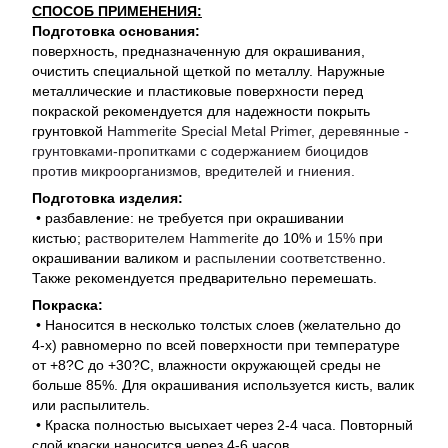
СПОСОБ ПРИМЕНЕНИЯ:
Подготовка основания:
поверхность, предназначенную для окрашивания,
очистить специальной щеткой по металлу. Наружные
металлические и пластиковые поверхности перед
покраской рекомендуется для надежности покрыть
грунтовкой
Hammerite Special Metal Primer, деревянные -
грунтовками-пропитками с содержанием биоцидов
против микроорганизмов, вредителей и гниения.
Подготовка изделия:
• разбавление: не требуется при окрашивании
кистью;
р
астворителем Hammerite
до 10%
и 15%
при
окрашивании валиком и
распылении соответственно
.
Также рекомендуется предварительно перемешать.
Покраска:
• Наносится в несколько толстых слоев (желательно до
4-х) равномерно по всей поверхности при температуре
от +8?С до +30?С, влажности окружающей среды не
больше 85%. Для окрашивания используется кисть, валик
или распылитель.
• Краска полностью высыхает через 2-4 часа. Повторный
слой краски наносится через 4-6 часов.