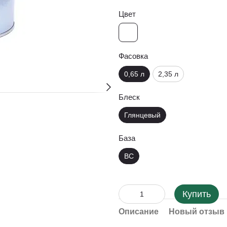
Цвет
Фасовка
0,65 л
2,35 л
Блеск
Глянцевый
База
BC
Купить
Описание
Новый отзыв 