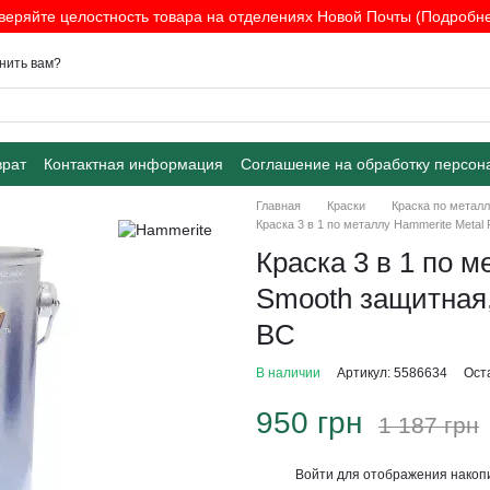
веряйте целостность товара на отделениях Новой Почты (Подробнее
нить вам?
врат
Контактная информация
Соглашение на обработку персон
Главная
Краски
Краска по метал
Краска 3 в 1 по металлу Hammerite Metal 
Краска 3 в 1 по м
Smooth защитная,
BC
В наличии
Артикул: 5586634
Ост
950 грн
1 187 грн
Войти
для отображения накопи
%