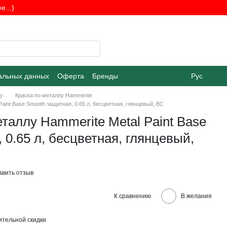
...)
альных данных
Оферта
Бренды
Рус
лу
Краска по металлу Hammerite
Paint Base Smooth защитная, 0.65 л, бесцветная, глянцевый, BC
еталлу Hammerite Metal Paint Base
 0.65 л, бесцветная, глянцевый,
авить отзыв
К сравнению
В желания
тельной скидки