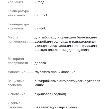
хранения
2 года
Температура
нанесения
от +15ºС
Температура
хранения
от +5ºС
Место
для забора;для кухни;для балкона;для
применения
дверей;для офиса;для радиаторов;для
окон;для спортзала;для плинтусов;для
фасада;для лестниц;для подвала
Материал
поверхности
дерево
Нанесение
глубокого проникновения
Защитные
антигрибковые;антисептические;укрепля
свойства
ющие
Основание
акриловая (водная)
Особые
свойства
без запаха;универсальный