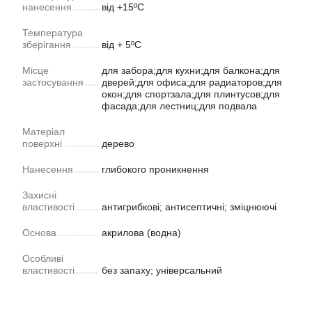
нанесення
від +15ºС
Температура
зберігання
від + 5ºС
Місце
для забора;для кухни;для балкона;для
застосування
дверей;для офиса;для радиаторов;для
окон;для спортзала;для плинтусов;для
фасада;для лестниц;для подвала
Матеріал
поверхні
дерево
Нанесення
глибокого проникнення
Захисні
властивості
антигрибкові; антисептичні; зміцнюючі
Основа
акрилова (водна)
Особливі
властивості
без запаху; універсальний