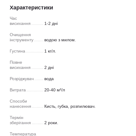
Характеристики
Час
висихання
1-2 дні
Очищення
інструменту
водою з милом.
Густина
1 кг/л.
Повне
висихання
2 дні
Розріджувач
вода
Витрата
20-40 м²/л
Способи
нанесення
Кисть, губка, розпилювач.
Термін
зберігання
2 роки.
Температура