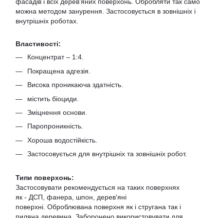
фасадів і всіх дерев'яних поверхонь. Обробляти так само
можна методом занурення. Застосовується в зовнішніх і
внутрішніх роботах.
Властивості:
Концентрат – 1:4.
Покращена адгезія.
Висока проникаюча здатність.
містить біоциди.
Зміцнення основи.
Паропроникність.
Хороша водостійкість.
Застосовується для внутрішніх та зовнішніх робот.
Типи поверхонь:
Застосовувати рекомендується на таких поверхнях
як - ДСП, фанера, шпон, дерев'яні
поверхні. Оброблювана поверхня як і стругана так і
пиляна деревина. Заборонено використовувати для