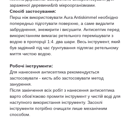
зараженої деревини&nb мікроорганізмами.
Спосіб застосування:
Перш ніж використовувати Aura Antiskimmel необхідно
попередньо підготувати поверхню, а саме видалити
забруднення, знежирити і висушити. Антисептик перед
використанням вимагає ретельного перемішувати з
водою в пропорції 1:4. два шари. Весь інструмент, який
був задіяний під час ґрунтування підлягає ретельному
миття чистою водою.
Робочі інструменти:
Для нанесення антисептика рекомендується
застосовувати - кисть або застосовувати метод
занурення.
Після закінчення всіх робіт з нанесення антисептика
варто обов'язково промити інструмент у чистій воді для
наступного використання інструменту. Засохлі
інструменти потрібно очищати лише механічним
способом.