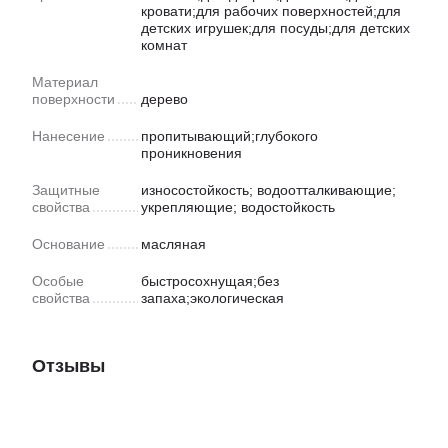
кровати;для рабочих поверхностей;для
детских игрушек;для посуды;для детских
комнат
Материал
поверхности
дерево
Нанесение
пропитывающий;глубокого
проникновения
Защитные
износостойкость; водоотталкивающие;
свойства
укрепляющие; водостойкость
Основание
масляная
Особые
быстросохнущая;без
свойства
запаха;экологическая
Отзывы