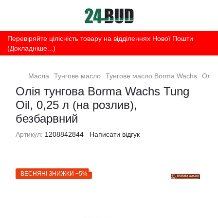
Перевіряйте цілісність товару на відділеннях Нової Пошти
(Докладніше...)
Масла
Тунгове масло
Тунгове масло Borma Wachs
Олія
Олія тунгова Borma Wachs Tung
Oil, 0,25 л (на розлив),
безбарвний
Артикул:
1208842844
Написати відгук
ВЕСНЯНІ ЗНИЖКИ −5%