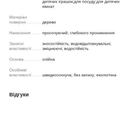
дитячих іграшок;для посуду;для дитячих
кімнат
Матеріал
поверхні
дерево
Нанесення
просочуючий; глибокого проникнення
Захисні
зносостійкість; водовідштовхувальні;
властивості
зміцнюючі; водостійкість
Основа
олійна
Особливі
властивості
швидкосохнуча; без запаху; екологічна
Відгуки