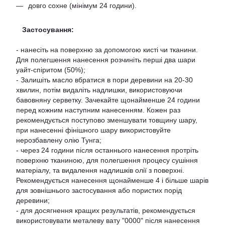
довго сохне (мінімум 24 години).
Застосування:
- нанесіть на поверхню за допомогою кисті чи тканини.
Для полегшення нанесення розчиніть перші два шари
уайт-спіритом (50%);
- Залишіть масло вбратися в пори деревини на 20-30
хвилин, потім видаліть надлишки, використовуючи
бавовняну серветку. Зачекайте щонайменше 24 години
перед кожним наступним нанесенням. Кожен раз
рекомендується поступово зменшувати товщину шару,
при нанесенні фінішного шару використовуйте
нерозбавлену олію Тунга;
- через 24 години після останнього нанесення протріть
поверхню тканиною, для полегшення процесу сушіння
матеріалу, та видалення надлишків олії з поверхні.
Рекомендується нанесення щонайменше 4 і більше шарів
для зовнішнього застосування або пористих порід
деревини;
- для досягнення кращих результатів, рекомендується
використовувати металеву вату "0000" після нанесення