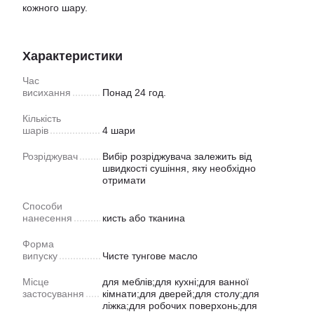
кожного шару.
Характеристики
Час
висихання
Понад 24 год.
Кількість
шарів
4 шари
Розріджувач
Вибір розріджувача залежить від
швидкості сушіння, яку необхідно
отримати
Способи
нанесення
кисть або тканина
Форма
випуску
Чисте тунгове масло
Місце
для меблів;для кухні;для ванної
застосування
кімнати;для дверей;для столу;для
ліжка;для робочих поверхонь;для