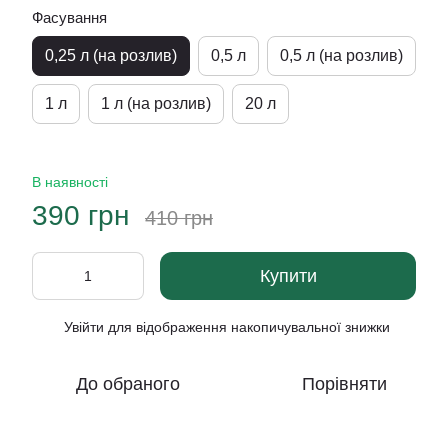
Фасування
0,25 л (на розлив)
0,5 л
0,5 л (на розлив)
1 л
1 л (на розлив)
20 л
В наявності
390 грн
410 грн
Купити
Увійти
для відображення накопичувальної знижки
%
До обраного
Порівняти