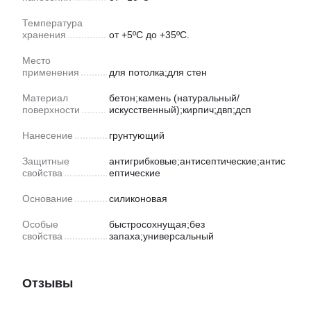
Температура
хранения
от +5ºС до +35ºС.
Место
применения
для потолка;для стен
Материал
бетон;камень (натуральный/
поверхности
искусственный);кирпич;двп;дсп
Нанесение
грунтующий
Защитные
антигрибковые;антисептические;антис
свойства
ептические
Основание
силиконовая
Особые
быстросохнущая;без
свойства
запаха;универсальный
Отзывы