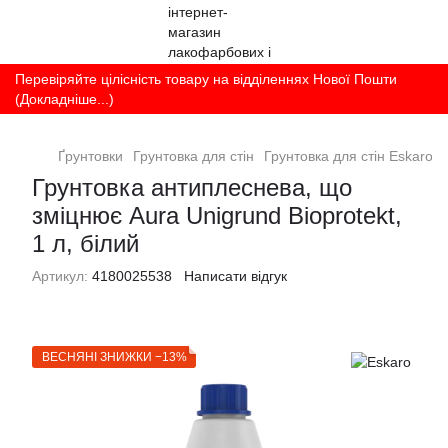
Перевіряйте цілісність товару на відділеннях Нової Пошти
(Докладніше...)
Ґрунтовки
Грунтовка для стін
Грунтовка для стін Eskaro
Грунтовка антиплеснева, що
зміцнює Aura Unigrund Bioprotekt,
1 л, білий
Артикул:
4180025538
Написати відгук
ВЕСНЯНІ ЗНИЖКИ −13%