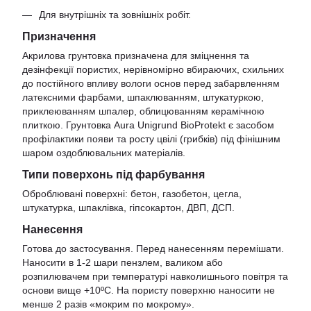
Для внутрішніх та зовнішніх робіт.
Призначення
Акрилова грунтовка призначена для зміцнення та
дезінфекції пористих, нерівномірно вбираючих, схильних
до постійного впливу вологи основ перед забарвленням
латексними фарбами, шпаклюванням, штукатуркою,
приклеюванням шпалер, облицюванням керамічною
плиткою. Грунтовка Aura Unigrund BioProtekt є засобом
профілактики появи та росту цвілі (грибків) під фінішним
шаром оздоблювальних матеріалів.
Типи поверхонь під фарбування
Оброблювані поверхні: бетон, газобетон, цегла,
штукатурка, шпаклівка, гіпсокартон, ДВП, ДСП.
Нанесення
Готова до застосування. Перед нанесенням перемішати.
Наносити в 1-2 шари пензлем, валиком або
розпилювачем при температурі навколишнього повітря та
основи вище +10ºС. На пористу поверхню наносити не
менше 2 разів «мокрим по мокрому».