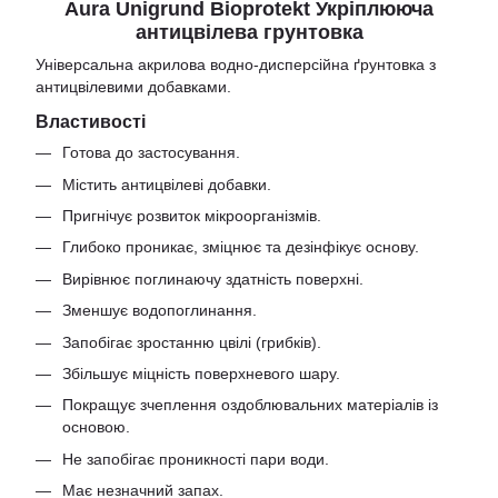
Aura Unigrund Bioprotekt Укріплююча
антицвілева грунтовка
Універсальна акрилова водно-дисперсійна ґрунтовка з
антицвілевими добавками.
Властивості
Готова до застосування.
Містить антицвілеві добавки.
Пригнічує розвиток мікроорганізмів.
Глибоко проникає, зміцнює та дезінфікує основу.
Вирівнює поглинаючу здатність поверхні.
Зменшує водопоглинання.
Запобігає зростанню цвілі (грибків).
Збільшує міцність поверхневого шару.
Покращує зчеплення оздоблювальних матеріалів із
основою.
Не запобігає проникності пари води.
Має незначний запах.