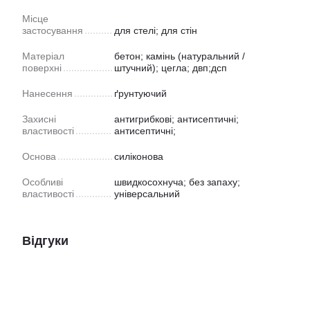
Місце
застосування
для стелі; для стін
Матеріал
бетон; камінь (натуральний /
поверхні
штучний); цегла; двп;дсп
Нанесення
ґрунтуючий
Захисні
антигрибкові; антисептичні;
властивості
антисептичні;
Основа
силіконова
Особливі
швидкосохнуча; без запаху;
властивості
універсальний
Відгуки