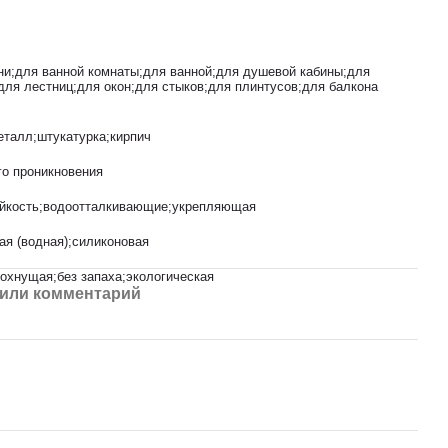
ни;для ванной комнаты;для ванной;для душевой кабины;для
для лестниц;для окон;для стыков;для плинтусов;для балкона
еталл;штукатурка;кирпич
го проникновения
йкость;водоотталкивающие;укрепляющая
ая (водная);силиконовая
охнущая;без запаха;экологическая
или комментарий