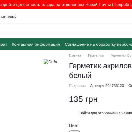
веряйте целостность товара на отделениях Новой Почты (Подробнее
нить вам?
врат
Контактная информация
Соглашение на обработку персон
Главная
Герметики
Герметики Du
Герметик акриловы
белый
Под заказ
Артикул: 504735123
О
135 грн
Войти
для отображения накопи
%
Цвет