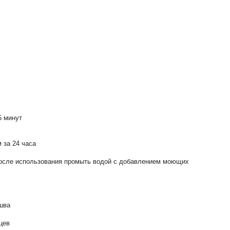
5 минут
м за 24 часа
осле использования промыть водой с добавлением моющих
 шва
цев