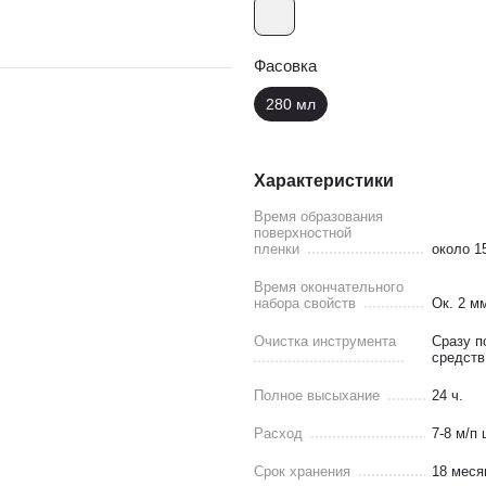
Фасовка
280 мл
Характеристики
Время образования
поверхностной
пленки
около 1
Время окончательного
набора свойств
Ок. 2 м
Очистка инструмента
Сразу п
средств
Полное высыхание
24 ч.
Расход
7-8 м/п
Срок хранения
18 меся