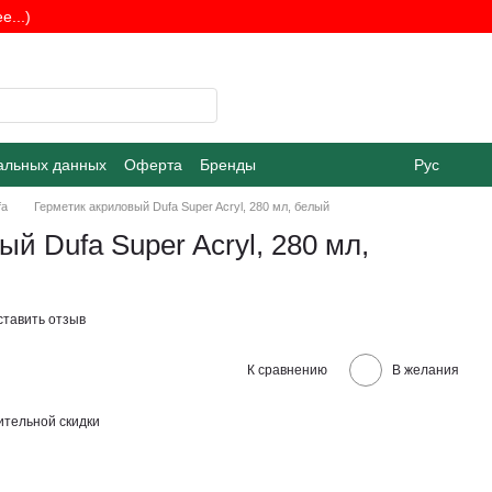
...)
альных данных
Оферта
Бренды
Рус
fa
Герметик акриловый Dufa Super Acryl, 280 мл, белый
й Dufa Super Acryl, 280 мл,
ставить отзыв
К сравнению
В желания
тельной скидки