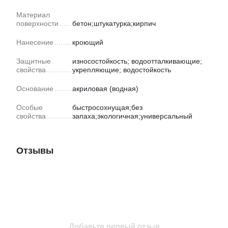
Материал
поверхности
бетон;штукатурка;кирпич
Нанесение
кроющий
Защитные
износостойкость; водоотталкивающие;
свойства
укрепляющие; водостойкость
Основание
акриловая (водная)
Особые
быстросохнущая;без
свойства
запаха;экологичная;универсальный
Отзывы
Добавьте первый отзыв