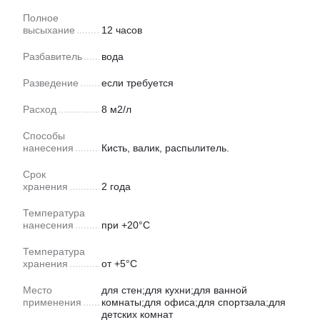
Полное
высыхание
12 часов
Разбавитель
вода
Разведение
если требуется
Расход
8 м2/л
Способы
нанесения
Кисть, валик, распылитель.
Срок
хранения
2 года
Температура
нанесения
при +20°С
Температура
хранения
от +5°С
Место
для стен;для кухни;для ванной
применения
комнаты;для офиса;для спортзала;для
детских комнат