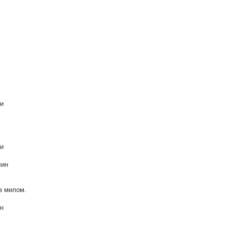
ни
ни
лин
з милом.
ин