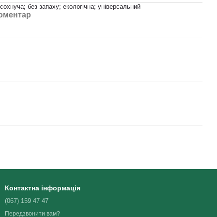
сохнуча; без запаху; екологічна; універсальний
коментар
Контактна інформація
(067) 159 47 47
Передзвонити вам?