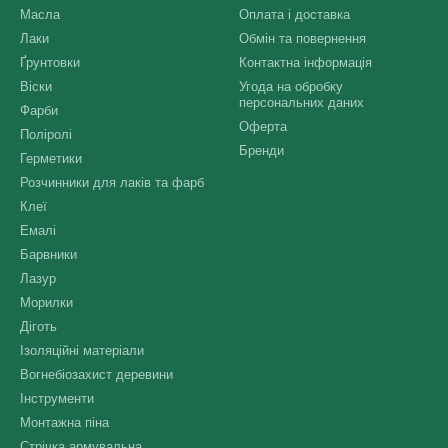
Масла
Оплата і доставка
Лаки
Обмін та повернення
Ґрунтовки
Контактна інформація
Віски
Угода на обробку
персональних даних
Фарби
Оферта
Поліролі
Бренди
Герметики
Розчинники для лаків та фарб
Клеї
Емалі
Барвники
Лазур
Морилки
Діготь
Ізоляційні матеріали
Вогнебіозахист деревини
Інструменти
Монтажна піна
Стрічка армувальна