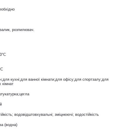
еобхідно
 валик, розпилювач.
20°С
°С
н;для кухні;для ванної кімнати;для офісу;для спортзалу;для
х кімнат
штукатурка;цегла
й
ійкість; водовідштовхувальні; зміцнюючі; водостійкість
ва (водна)