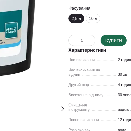
Фасування
2,5 л
10 л
Купити
Характеристики
Час висихання
2 годи
Час висихання на
відлип
30 хв
Другий шар
4 годи
Висихання від пилу
30 хви
Очищення
інструменту
водою 
Повне висихання
12 год
Розріджувач
вода