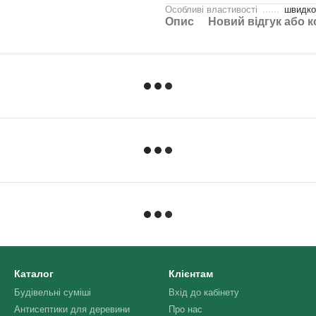
Особливі властивості
швидко
Опис
Новий відгук або 
Каталог
Клієнтам
Будівельні суміші
Вхід до кабінету
Антисептики для деревини
Про нас