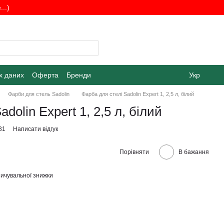
..)
х даних
Оферта
Бренди
Укр
Фарби для стель Sadolin
Фарба для стелі Sadolin Expert 1, 2,5 л, білий
dolin Expert 1, 2,5 л, білий
31
Написати відгук
Порівняти
В бажання
ичувальної знижки