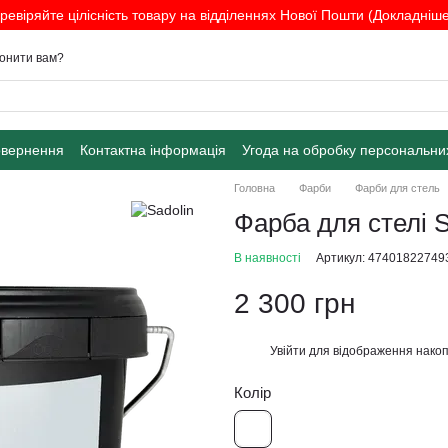
ревіряйте цілісність товару на відділеннях Нової Пошти (Докладніше.
онити вам?
овернення
Контактна інформація
Угода на обробку персональни
Головна
Фарби
Фарби для стель
Фарба для стелі Sa
В наявності
Артикул: 47401822749
2 300 грн
Увійти
для відображення накоп
%
Колір