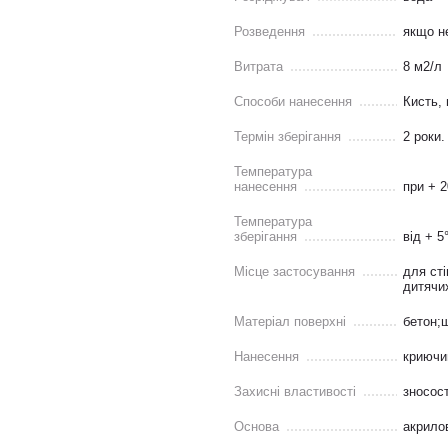
Розведення
якщо н
Витрата
8 м2/л
Способи нанесення
Кисть,
Термін зберігання
2 роки.
Температура
нанесення
при + 
Температура
зберігання
від + 5
Місце застосування
для сті
дитячи
Матеріал поверхні
бетон;
Нанесення
криючи
Захисні властивості
зносост
Основа
акрило