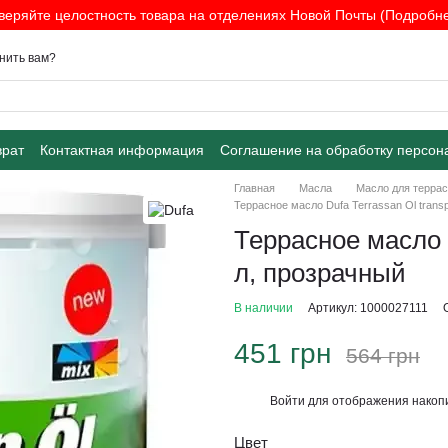
веряйте целостность товара на отделениях Новой Почты (Подробнее
нить вам?
врат
Контактная информация
Соглашение на обработку персон
Главная
Масла
Масло для террас
Террасное масло Dufa Terrassan Ol transp
Террасное масло D
л, прозрачный
В наличии
Артикул: 1000027111
451 грн
564 грн
Войти
для отображения накопи
%
Цвет