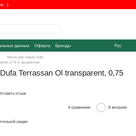
...)
альных данных
Оферта
Бренды
Рус
Масло для террас Dufa
arent, 0,75 л, прозрачный
ufa Terrassan Ol transparent, 0,75
Оставить отзыв
К сравнению
В желания
тельной скидки