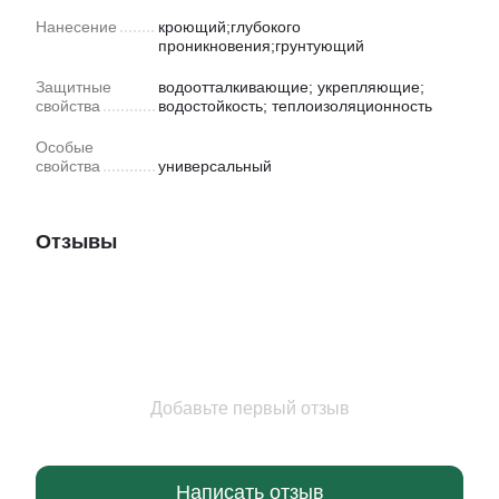
Нанесение
кроющий;глубокого
проникновения;грунтующий
Защитные
водоотталкивающие; укрепляющие;
свойства
водостойкость; теплоизоляционность
Особые
свойства
универсальный
Отзывы
Добавьте первый отзыв
Написать отзыв