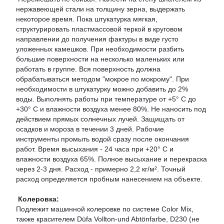
нержавеющей стали на толщину зерна, выдержать
некоторое время. Пока штукатурка мягкая,
структурировать пластмассовой теркой в круговом
направлении до получения фактуры в виде густо
уложенных камешков. При необходимости разбить
большие поверхности на несколько маленьких или
работать в группе. Вся поверхность должна
обрабатываться методом "мокрое по мокрому". При
необходимости в штукатурку можно добавить до 2%
воды. Выполнять работы при температуре от +5° С до
+30° С и влажности воздуха менее 80%. Не наносить под
действием прямых солнечных лучей. Защищать от
осадков и мороза в течении 3 дней. Рабочие
инструменты промыть водой сразу после окончания
работ. Время высыхания - 24 часа при +20° С и
влажности воздуха 65%. Полное высыхание и перекраска
через 2-3 дня. Расход - примерно 2,2 кг/м². Точный
расход определяется пробным нанесением на объекте.
Колеровка:
Подлежит машинной колеровке по системе Color Mix,
также красителем Düfa Vollton-und Abtönfarbe, D230 (не