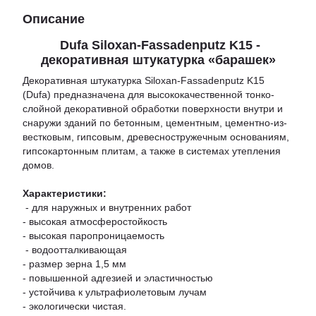
Описание
Dufa Siloxan-Fassadenputz K15 -
декоративная штукатурка «барашек»
Декоративная штукатурка Siloxan-Fassadenputz K15
(Dufa) пред­на­зна­че­на для вы­со­ко­ка­чест­вен­ной тон­ко­
слой­ной де­ко­ра­тив­ной обработки поверхности внутри и
снаружи зданий по бе­тон­ным, це­мент­ным, цементно-из­
ве­ст­ко­вым, гипсовым, древесностружечным ос­но­ва­ни­ям,
гипсокартонным плитам, а также в системах утеп­ле­ния
домов.
Характеристики:
- для наружных и внутренних работ
- высокая атмосферостойкость
- высокая паропроницаемость
- водоотталкивающая
- размер зерна 1,5 мм
- повышенной адгезией и эластичностью
- устойчива к ультрафиолетовым лучам
- экологически чистая.