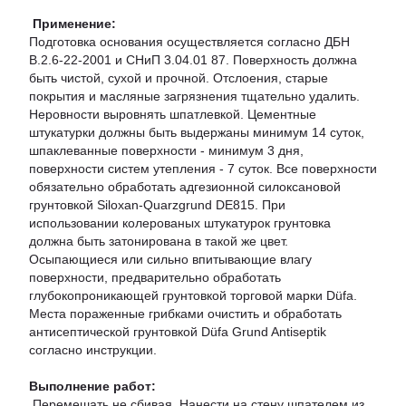
Применение:
Подготовка основания осуществляется согласно ДБН
В.2.6-22-2001 и СНиП 3.04.01 87. Поверхность должна
быть чистой, сухой и прочной. Отслоения, старые
покрытия и масляные загрязнения тщательно удалить.
Неровности выровнять шпатлевкой. Цементные
штукатурки должны быть выдержаны минимум 14 суток,
шпаклеванные поверхности - минимум 3 дня,
поверхности систем утепления - 7 суток. Все поверхности
обязательно обработать адгезионной силоксановой
грунтовкой Siloxan-Quarzgrund DE815. При
использовании колерованых штукатурок грунтовка
должна быть затонирована в такой же цвет.
Осыпающиеся или сильно впитывающие влагу
поверхности, предварительно обработать
глубокопроникающей грунтовкой торговой марки Düfa.
Места пораженные грибками очистить и обработать
антисептической грунтовкой Düfa Grund Antiseptik
согласно инструкции.
Выполнение работ:
Перемешать не сбивая. Нанести на стену шпателем из