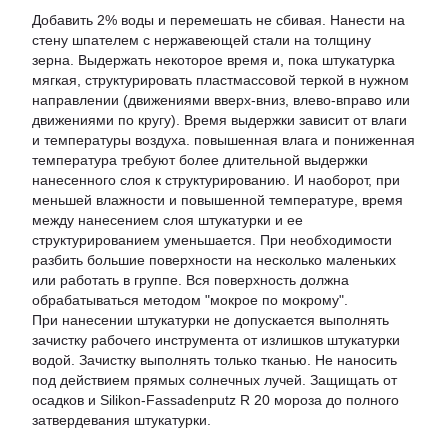
Добавить 2% воды и перемешать не сбивая. Нанести на
стену шпателем с нержавеющей стали на толщину
зерна. Выдержать некоторое время и, пока штукатурка
мягкая, структурировать пластмассовой теркой в ​​нужном
направлении (движениями вверх-вниз, влево-вправо или
движениями по кругу). Время выдержки зависит от влаги
и температуры воздуха. повышенная влага и пониженная
температура требуют более длительной выдержки
нанесенного слоя к структурированию. И наоборот, при
меньшей влажности и повышенной температуре, время
между нанесением слоя штукатурки и ее
структурированием уменьшается. При необходимости
разбить большие поверхности на несколько маленьких
или работать в группе. Вся поверхность должна
обрабатываться методом "мокрое по мокрому".
При нанесении штукатурки не допускается выполнять
зачистку рабочего инструмента от излишков штукатурки
водой. Зачистку выполнять только тканью. Не наносить
под действием прямых солнечных лучей. Защищать от
осадков и Silikon-Fassadenputz R 20 мороза до полного
затвердевания штукатурки.