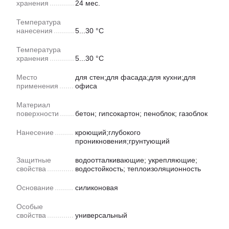
хранения
24 мес.
Температура
нанесения
5...30 °C
Температура
хранения
5...30 °C
Место
для стен;для фасада;для кухни;для
применения
офиса
Материал
поверхности
бетон; гипсокартон; пеноблок; газоблок
Нанесение
кроющий;глубокого
проникновения;грунтующий
Защитные
водоотталкивающие; укрепляющие;
свойства
водостойкость; теплоизоляционность
Основание
силиконовая
Особые
свойства
универсальный