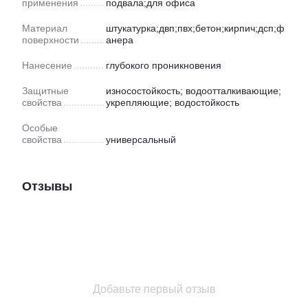
применения
подвала;для офиса
Материал
штукатурка;двп;пвх;бетон;кирпич;дсп;ф
поверхности
анера
Нанесение
глубокого проникновения
Защитные
износостойкость; водоотталкивающие;
свойства
укрепляющие; водостойкость
Особые
свойства
универсальный
Отзывы
Добавьте первый отзыв