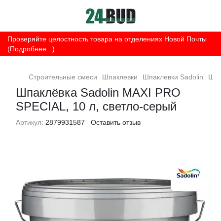
Проверяйте целостность товара на отделениях Новой Почты
(Подробнее...)
Строительные смеси
Шпаклевки
Шпаклевки Sadolin
Шпа
Шпаклёвка Sadolin MAXI PRO
SPECIAL, 10 л, светло-серый
Артикул:
2879931587
Оставить отзыв