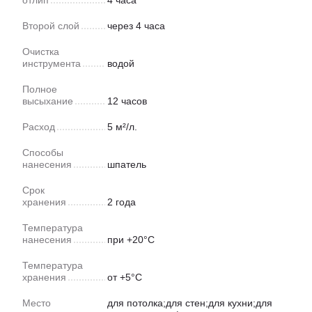
отлип
4 часа
Второй слой
через 4 часа
Очистка
инструмента
водой
Полное
высыхание
12 часов
Расход
5 м²/л.
Способы
нанесения
шпатель
Срок
хранения
2 года
Температура
нанесения
при +20°С
Температура
хранения
от +5°С
Место
для потолка;для стен;для кухни;для