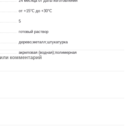
24 месяца от даты изготовления
от +15°С до +30°С
5
готовый раствор
дерево;металл;штукатурка
акриловая (водная);полимерная
или комментарий