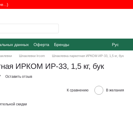
...)
альных данных
Оферта
Бренды
Рус
аклевки
Шпаклевки Ircom
Шпаклевка паркетная ИРКОМ ИР-33, 1,5 кг, бук
ная ИРКОМ ИР-33, 1,5 кг, бук
7
Оставить отзыв
К сравнению
В желания
тельной скидки