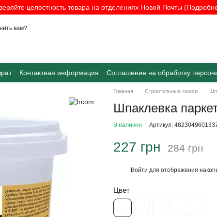
веряйте целостность товара на отделениях Новой Почты (Подробнее
нить вам?
врат
Контактная информация
Соглашение на обработку персон
Главная
Строительные смеси
Шп
Шпаклевка паркет
В наличии
Артикул: 482304960133
227 грн
284 грн
Войти
для отображения накопи
%
Цвет