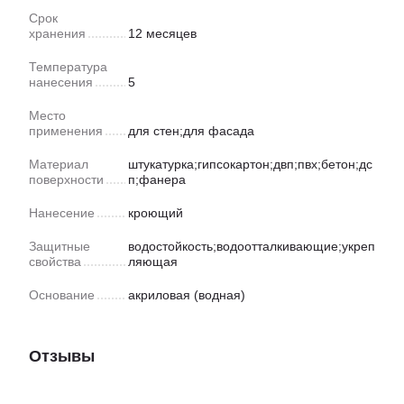
Срок
хранения
12 месяцев
Температура
нанесения
5
Место
применения
для стен;для фасада
Материал
штукатурка;гипсокартон;двп;пвх;бетон;дс
поверхности
п;фанера
Нанесение
кроющий
Защитные
водостойкость;водоотталкивающие;укреп
свойства
ляющая
Основание
акриловая (водная)
Отзывы