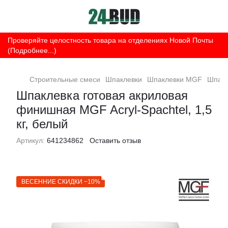
Проверяйте целостность товара на отделениях Новой Почты
(Подробнее...)
Строительные смеси
Шпаклевки
Шпаклевки MGF
Шпакл
Шпаклевка готовая акриловая
финишная MGF Acryl-Spachtel, 1,5
кг, белый
Артикул:
641234862
Оставить отзыв
ВЕСЕННИЕ СКИДКИ −10%