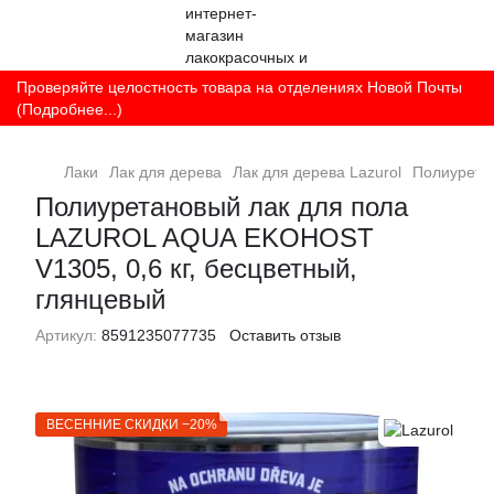
Проверяйте целостность товара на отделениях Новой Почты
(Подробнее...)
Лаки
Лак для дерева
Лак для дерева Lazurol
Полиурета
Полиуретановый лак для пола
LAZUROL AQUA EKOHOST
V1305, 0,6 кг, бесцветный,
глянцевый
Артикул:
8591235077735
Оставить отзыв
ВЕСЕННИЕ СКИДКИ −20%