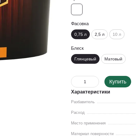
Фасовка
0,75 л
2,5 л
10 л
Блеск
Глянцевый
Матовый
Купить
Характеристики
Разбавитель
Расход
Место применения
Материал поверхности