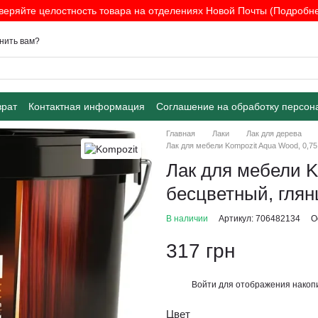
веряйте целостность товара на отделениях Новой Почты (Подробнее
нить вам?
врат
Контактная информация
Соглашение на обработку персон
Главная
Лаки
Лак для дерева
Лак для мебели Kompozit Aqua Wood, 0,75
Лак для мебели K
бесцветный, гля
В наличии
Артикул: 706482134
О
317 грн
Войти
для отображения накопи
%
Цвет