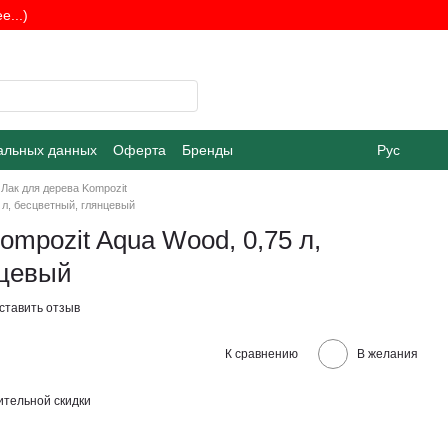
...)
альных данных
Оферта
Бренды
Рус
Лак для дерева Kompozit
 л, бесцветный, глянцевый
ompozit Aqua Wood, 0,75 л,
нцевый
ставить отзыв
К сравнению
В желания
тельной скидки