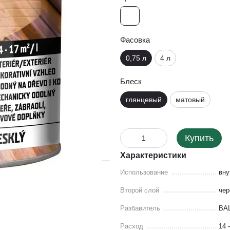
Фасовка
0,75 л
4 л
Блеск
глянцевый
матовый
Купить
Характеристики
Использование
вну
Второй слой
чер
Разбавитель
BA
Расход
14 