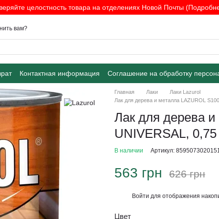
веряйте целостность товара на отделениях Новой Почты (Подробнее
нить вам?
врат
Контактная информация
Соглашение на обработку персон
Главная
Лаки
Лаки Lazurol
Лак для дерева и металла LAZUROL S100
Лак для дерева 
UNIVERSAL, 0,75 
В наличии
Артикул: 859507302015
563 грн
626 грн
Войти
для отображения накопи
%
Цвет