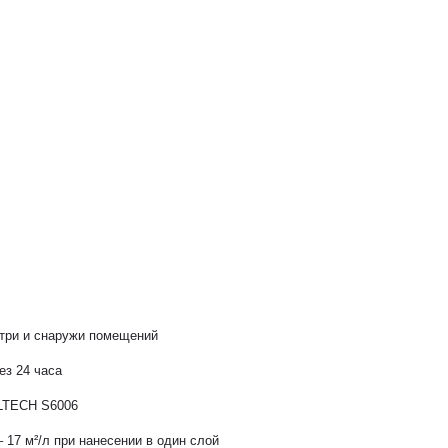
три и снаружи помещений
ез 24 часа
LTECH S6006
– 17 м²/л при нанесении в один слой