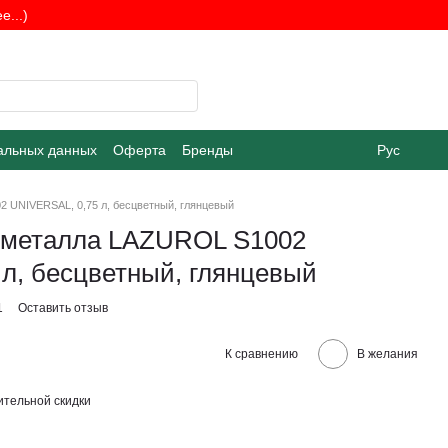
...)
альных данных
Оферта
Бренды
Рус
2 UNIVERSAL, 0,75 л, бесцветный, глянцевый
и металла LAZUROL S1002
л, бесцветный, глянцевый
1
Оставить отзыв
К сравнению
В желания
тельной скидки