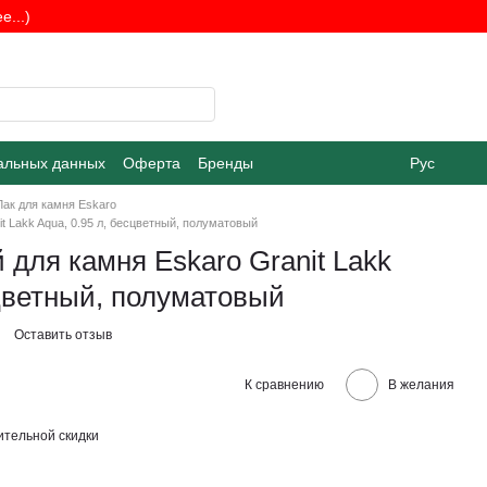
...)
альных данных
Оферта
Бренды
Рус
Лак для камня Eskaro
t Lakk Aqua, 0.95 л, бесцветный, полуматовый
 для камня Eskaro Granit Lakk
сцветный, полуматовый
Оставить отзыв
К сравнению
В желания
тельной скидки