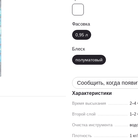
Фасовка
0,95 л
Блеск
полуматовый
Сообщить, когда появи
Характеристики
Время высыхания
2–4 
Второй слой
1–2 
Очистка инструмента
вод
Плотность
1 кг