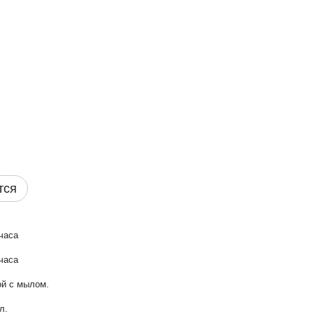
тся
часа
часа
ой с мылом.
/л.