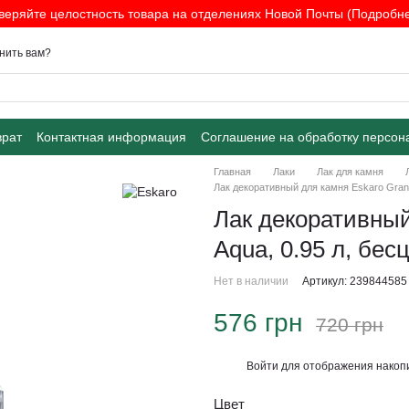
веряйте целостность товара на отделениях Новой Почты (Подробнее
нить вам?
врат
Контактная информация
Соглашение на обработку персон
Главная
Лаки
Лак для камня
Лак декоративный для камня Eskaro Grani
Лак декоративный
Aqua, 0.95 л, бе
Нет в наличии
Артикул: 239844585
576 грн
720 грн
Войти
для отображения накопи
%
Цвет