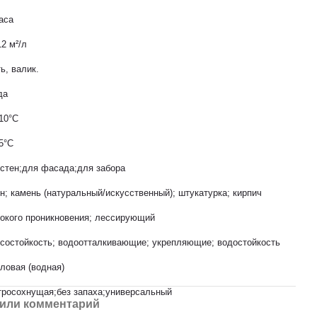
аса
12 м²/л
ь, валик.
да
10°С
5°С
 стен;для фасада;для забора
н; камень (натуральный/искусственный); штукатурка; кирпич
бокого проникновения; лессирующий
осостойкость; водоотталкивающие; укрепляющие; водостойкость
ловая (водная)
тросохнущая;без запаха;универсальный
или комментарий