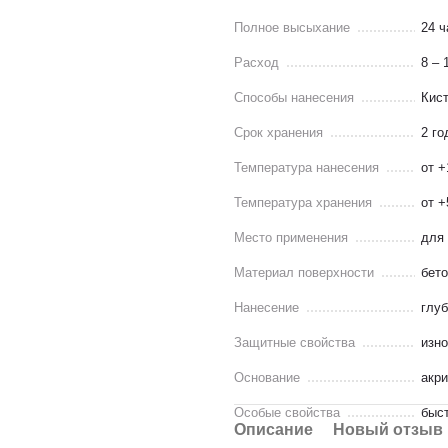
Полное высыхание
24 ч
Расход
8 – 
Способы нанесения
Кист
Срок хранения
2 го
Температура нанесения
от +
Температура хранения
от +
Место применения
для
Материал поверхности
бето
Нанесение
глу
Защитные свойства
изн
Основание
акри
Особые свойства
быс
Описание
Новый отзыв 