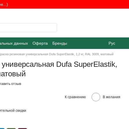
...)
альных данных
Оферта
Бренды
Рус
Краска резиновая универсальная Dufa SuperElastik, 1,2 кг, RAL 3009, матовый
 универсальная Dufa SuperElastik,
 матовый
тавить отзыв
К сравнению
В желания
тельной скидки