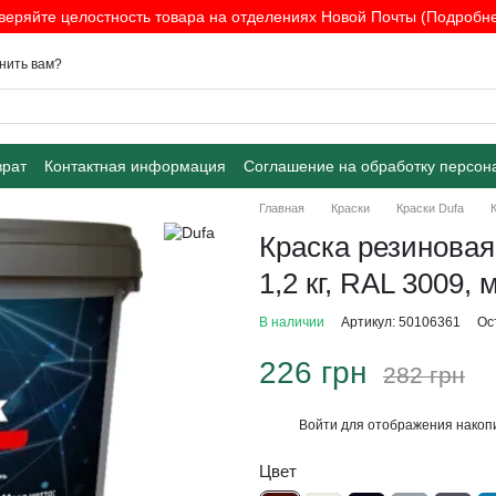
веряйте целостность товара на отделениях Новой Почты (Подробнее
нить вам?
врат
Контактная информация
Соглашение на обработку персон
Главная
Краски
Краски Dufa
Краска резиновая
1,2 кг, RAL 3009,
В наличии
Артикул: 50106361
Ос
226 грн
282 грн
Войти
для отображения накопи
%
Цвет