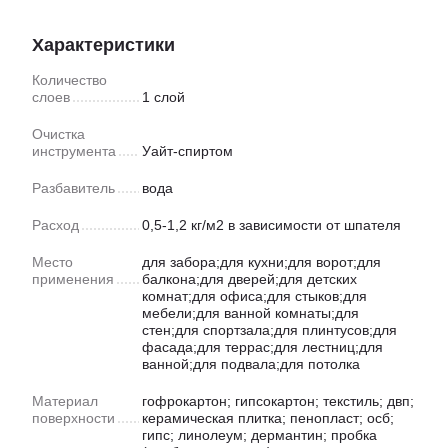
Характеристики
Количество
слоев
1 слой
Очистка
инструмента
Уайт-спиртом
Разбавитель
вода
Расход
0,5-1,2 кг/м2 в зависимости от шпателя
Место
для забора;для кухни;для ворот;для
применения
балкона;для дверей;для детских
комнат;для офиса;для стыков;для
мебели;для ванной комнаты;для
стен;для спортзала;для плинтусов;для
фасада;для террас;для лестниц;для
ванной;для подвала;для потолка
Материал
гофрокартон; гипсокартон; текстиль; двп;
поверхности
керамическая плитка; пенопласт; осб;
гипс; линолеум; дермантин; пробка