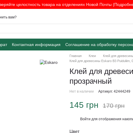
веряйте целостность товара на отделениях Новой Почты (Подробнее
нить вам?
врат
Контактная информация
Соглашение на обработку персон
Главная
Клеи
Клей для древесин
Клей для древесины Eskaro B3 Puiduliim, 
Клей для древесин
прозрачный
Нет в наличии
Артикул: 42444249
145 грн
170 грн
Войти
для отображения накопи
%
Цвет