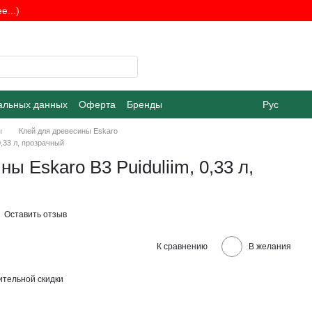
...)
альных данных
Оферта
Бренды
Рус
ы
Клей для древесины Eskaro
0,33 л, прозрачный
ы Eskaro B3 Puiduliim, 0,33 л,
Оставить отзыв
К сравнению
В желания
тельной скидки