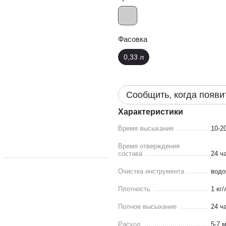
Фасовка
0,33 л
Сообщить, когда появи
Характеристики
Время высыхания
10-2
Время отверждения
состава
24 ч
Очистка инструмента
водо
Плотность
1 кг/
Полное высыхание
24 ч
Расход
5-7 м