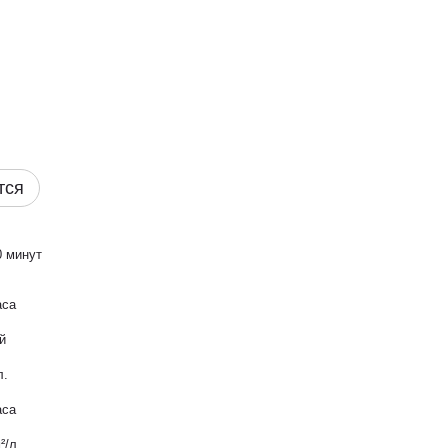
тся
0 минут
аса
й
л.
аса
²/л