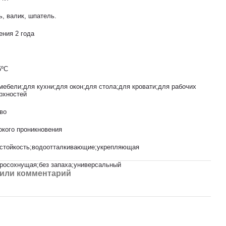
ь, валик, шпатель.
ения 2 года
5ºС
мебели;для кухни;для окон;для стола;для кровати;для рабочих
рхностей
во
окого проникновения
стойкость;водоотталкивающие;укрепляющая
росохнущая;без запаха;универсальный
или комментарий