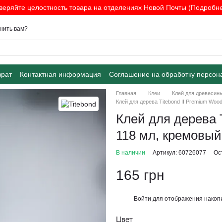
веряйте целостность товара на отделениях Новой Почты (Подробнее
нить вам?
врат
Контактная информация
Соглашение на обработку персон
Главная
Клеи
Клей для древесин
Клей для дерева Titebond II Premium Woo
Клей для дерева 
118 мл, кремовый
В наличии
Артикул: 60726077
Ос
165 грн
Войти
для отображения накопи
%
Цвет