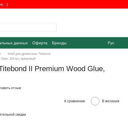
...)
альных данных
Оферта
Бренды
Рус
ы
Клей для древесины Titebond
d Glue, 118 мл, кремовый
Titebond II Premium Wood Glue,
тавить отзыв
К сравнению
В желания
тельной скидки