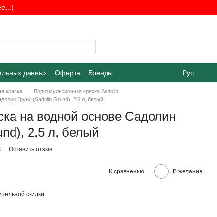
...)
альных данных
Оферта
Бренды
Рус
я краска
Водоэмульсионная краска Sadolin
олин Грунд (Sadolin Grund), 2,5 л, белый
ска на водной основе Садолин
und), 2,5 л, белый
4
Оставить отзыв
К сравнению
В желания
тельной скидки