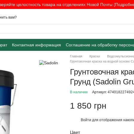
веряйте целостность товара на отделениях Новой Почты (Подробнее
нить вам?
врат
Контактная информация
Соглашение на обработку персон
Главная
Краски
Водоэмульсионна
Грунтовочная краска на водной основе Сад
Грунтовочная кра
Грунд (Sadolin Gr
В наличии
Артикул: 474018227492
1 850 грн
Войти
для отображения накопи
%
Цвет