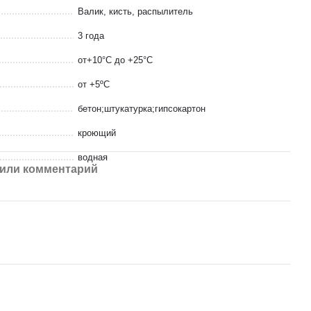
Валик, кисть, распылитель
3 года
от+10°C до +25°C
от +5ºC
бетон;штукатурка;гипсокартон
кроющий
водная
или комментарий