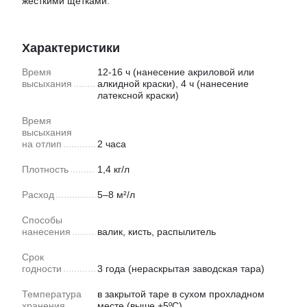
жесткими щетками.
Характеристики
Время
12-16 ч (нанесение акриловой или
высыхания
алкидной краски), 4 ч (нанесение
латексной краски)
Время
высыхания
на отлип
2 часа
Плотность
1,4 кг/л
Расход
5–8 м²/л
Способы
нанесения
валик, кисть, распылитель
Срок
годности
3 года (нераскрытая заводская тара)
Температура
в закрытой таре в сухом прохладном
хранения
месте (выше +5ºC)