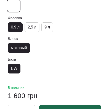
Фасовка
0,9 л
2,5 л
9 л
Блеск
матовый
База
BW
В наличии
1 600 грн