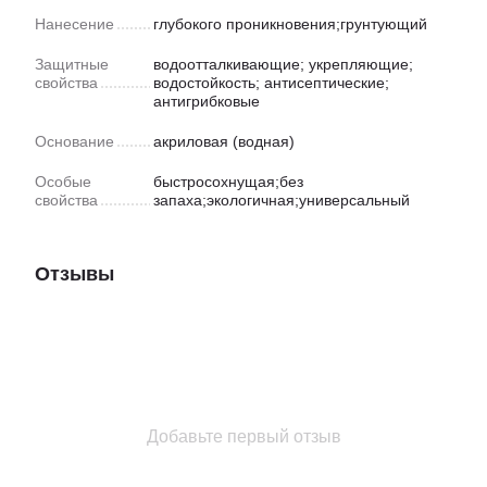
Нанесение
глубокого проникновения;грунтующий
Защитные
водоотталкивающие; укрепляющие;
свойства
водостойкость; антисептические;
антигрибковые
Основание
акриловая (водная)
Особые
быстросохнущая;без
свойства
запаха;экологичная;универсальный
Отзывы
Добавьте первый отзыв