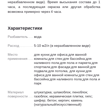
неразбавленном виде). Время высыхания состава до 1
часа, а последующая окраска или другая обработка
возможна примерно через 4 часа.
Характеристики
Разбавитель
вода
Расход
5-10 м2/л (в неразбавленном виде)
Место
для кухни;для офиса;для ванной
применения
комнаты;для стен;для бассейна;для
наливного пола;для пола и паркета;для
спортзала;для фасада;для ванной;для
подвала;для потолка, для кухни;для
офиса;для ванной комнаты;для стен;для
бассейна;для наливного пола;для пола и
парк
Материал
штукатурка; шлакоблок; пеноблок;
поверхности
газоблок; керамическая плитка; гипс;
шифер; бетон; кирпич; камень
(натуральный/искусственный)