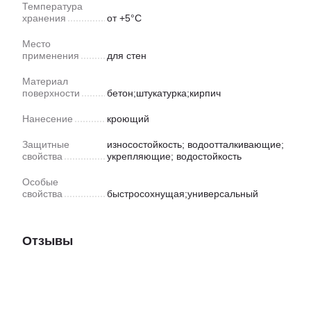
Температура
хранения
от +5°С
Место
применения
для стен
Материал
поверхности
бетон;штукатурка;кирпич
Нанесение
кроющий
Защитные
износостойкость; водоотталкивающие;
свойства
укрепляющие; водостойкость
Особые
свойства
быстросохнущая;универсальный
Отзывы