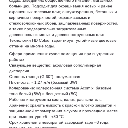
садах, заведениях общественного питания, магазинах,
больницах. Подходит для окрашивания новых и ранее
окрашенных гипсовых плит, оштукатуренных, бетонных и
кирпичных поверхностей, окрашиваемых и
стекловолоконных обоев, зашпаклеванных поверхностей,
а также предварительно загрунтованных
древесноволокнистых и древесностружечных плит.
Технология HD Colour гарантирует устойчивые цветовые
оттенки на многие годы.
Сфера применения: сухие помещения при внутренних
работах
Связующее вещество: акриловая сополимерная
дисперсия
Степень глянца (G 60°): полуматовая
Плотность: ~ 1,27 кг/л (базовый BW)
Колерование: колеровочная система Acomix, базовые
тона белый (BW) и бесцветный (BC)
Рабочие инструменты кисть, валик, распылитель
Хранение: хранить емкость с краской плотно закрытой и
защищенной от замерзания в сухом и прохладном месте
при температуре +5…+30 °C
Срок хранения в невскрытой заводской таре –3 года;
годен до: см. на упаковке