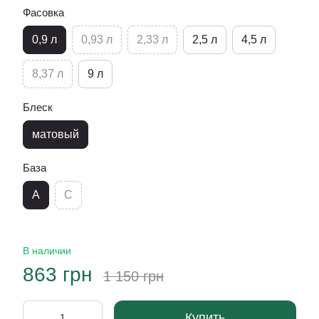
Фасовка
0,9 л
0,93 л
2,33 л
2,5 л
4,5 л
8,37 л
9 л
Блеск
матовый
База
A
C
В наличии
863 грн
1 150 грн
Купить