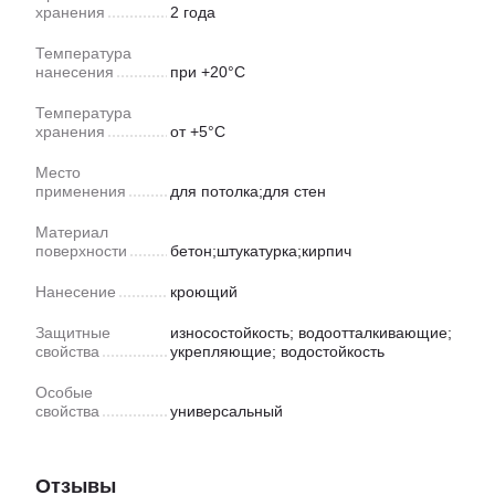
хранения
2 года
Температура
нанесения
при +20°С
Температура
хранения
от +5°С
Место
применения
для потолка;для стен
Материал
поверхности
бетон;штукатурка;кирпич
Нанесение
кроющий
Защитные
износостойкость; водоотталкивающие;
свойства
укрепляющие; водостойкость
Особые
свойства
универсальный
Отзывы