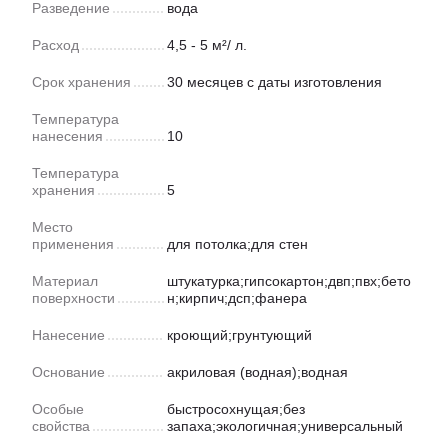
Разведение
вода
Расход
4,5 - 5 м²/ л.
Срок хранения
30 месяцев с даты изготовления
Температура
нанесения
10
Температура
хранения
5
Место
применения
для потолка;для стен
Материал
штукатурка;гипсокартон;двп;пвх;бето
поверхности
н;кирпич;дсп;фанера
Нанесение
кроющий;грунтующий
Основание
акриловая (водная);водная
Особые
быстросохнущая;без
свойства
запаха;экологичная;универсальный