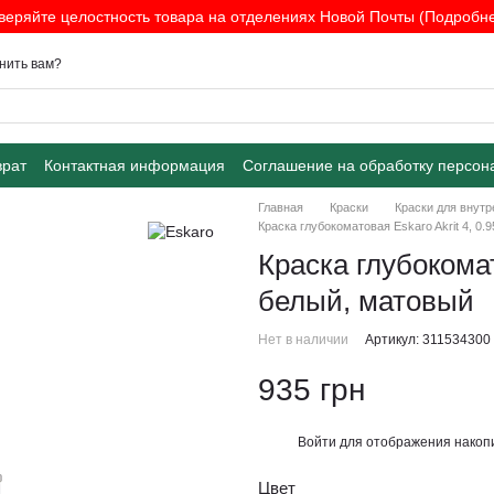
веряйте целостность товара на отделениях Новой Почты (Подробнее
нить вам?
врат
Контактная информация
Соглашение на обработку персон
Главная
Краски
Краски для внутр
Краска глубокоматовая Eskaro Akrit 4, 0.
Краска глубокомат
белый, матовый
Нет в наличии
Артикул: 311534300
935 грн
Войти
для отображения накопи
%
Цвет