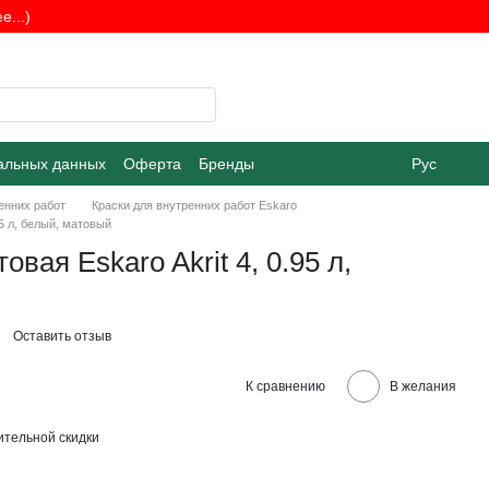
...)
альных данных
Оферта
Бренды
Рус
енних работ
Краски для внутренних работ Eskaro
95 л, белый, матовый
овая Eskaro Akrit 4, 0.95 л,
Оставить отзыв
К сравнению
В желания
тельной скидки