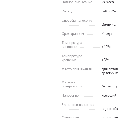
Полное высыхание
24 часа
Расход
6-10 м²/л
Способы нанесения
Валик (дл
Срок хранения
2 года
Температура
нанесения
+10ºс
Температура
хранения
+5ºс
Место применения
для потол
детских к
Материал
поверхности
бетон;шту
Нанесение
кроющий
Защитные свойства
водостой
Основание
водно-ди