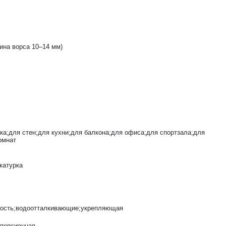
ина ворса 10–14 мм)
ка;для стен;для кухни;для балкона;для офиса;для спортзала;для
омнат
катурка
кость;водоотталкивающие;укрепляющая
сперсионная