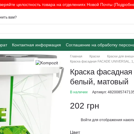
веряйте целостность товара на отделениях Новой Почты (Подробнее
нить вам?
врат
Контактная информация
Соглашение на обработку персон
Главная
Краски
Краски для внеш
Краска фасадная FACADE UNIVERSAL, 1,4
Краска фасадная
белый, матовый
В наличии
Артикул: 482008574713
202 грн
Войти
для отображения накопи
%
Цвет