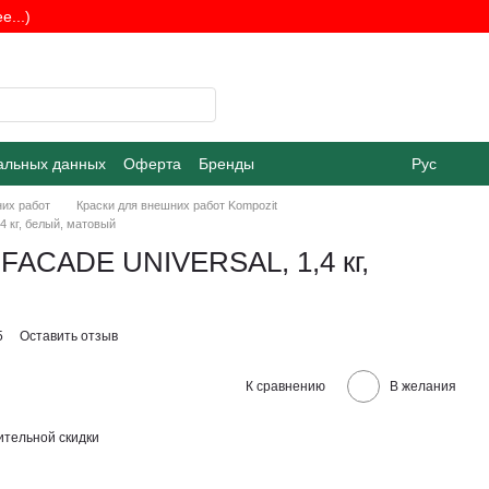
...)
альных данных
Оферта
Бренды
Рус
них работ
Краски для внешних работ Kompozit
 кг, белый, матовый
 FACADE UNIVERSAL, 1,4 кг,
5
Оставить отзыв
К сравнению
В желания
тельной скидки